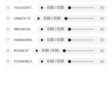
4
YOU DON'T UNDERSTAND ME JOHNNY
5
LANATA 70
6
WRONG MOVE AT THE RIGHT TIME
7
HUMAN RIGHTS
8
ROOM 27
9
POTENTIEL ENERGY